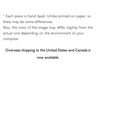
* Each piece is hand dyed. Unlike printed on paper, so
there may be some differences.
Also, the color of the image may differ slightly from the
actual one depending on the environment of your
computer.
Overseas shipping to the United States and Canada is
now available.
If you would like your order shipped to the U.S. or
Canada, please contact the Kyoto Shibori Museum
directly by email at mail@shibori.jp
Payment method
-PayPal-
You can pay via PayPal
-Credit card payment-