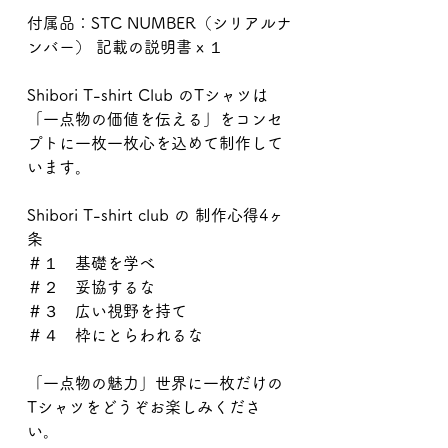
付属品：STC NUMBER（シリアルナ
ンバー） 記載の説明書ｘ１
Shibori T-shirt Club のTシャツは
「一点物の価値を伝える」をコンセ
プトに一枚一枚心を込めて制作して
います。
Shibori T-shirt club の 制作心得4ヶ
条
＃１ 基礎を学べ
＃２ 妥協するな
＃３ 広い視野を持て
＃４ 枠にとらわれるな
「一点物の魅力」世界に一枚だけの
Tシャツをどうぞお楽しみくださ
い。