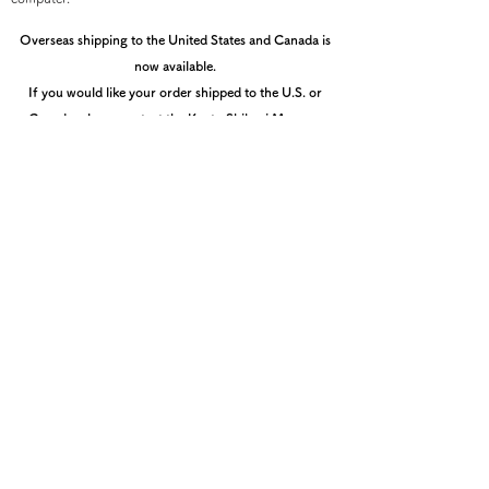
Overseas shipping to the United States and Canada is
now available.
If you would like your order shipped to the U.S. or
Canada, please contact the Kyoto Shibori Museum
directly by email at mail@shibori.jp
Payment method
-PayPal-
You can pay via PayPal
-Credit card payment-
You can pay easily and securely with a credit card
(After entering the shipping information, you can select
th
å
e payment method.)
You can check the total amount including shipping fee
on the review and place order page before the